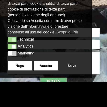
di terze parti, cookie analitici di terze parti,
cookie di profilazione di terze parti
PRENDI APPUNTAMENTO PER
(personalizzazione degli annunci)
L'AFFIDAMENTO
Cliccando su Accetta confermi di aver preso
visione dell'informativa e di prestare
consenso all'uso dei cookie.
Scopri di Più
Technical
Technical
Analytics
Analytics
Marketing
Marketing
Nega
Accetta
Salva
INVIA