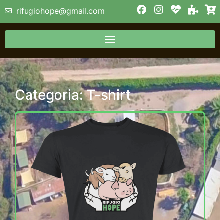
rifugiohope@gmail.com
Categoria: T-shirt