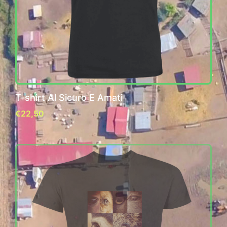
T-shirt Al Sicuro E Amati
€
22,50