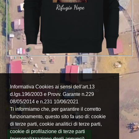
Informativa Cookies ai sensi dell'art.13
Home
/
Felpa
/ Felpa Occhi che parlano
d.lgs.196/2003 e Provv. Garante n.229
08/05/2014 e n.231 10/06/2021
€
45,00
Ti informiamo che, per garantire il corretto
funzionamento, questo sito fa uso di: cookie
di terze parti, cookie analitici di terze parti,
cookie di profilazione di terze parti
Acquista tramite Worth Wearing
(personalizzazione degli annunci)