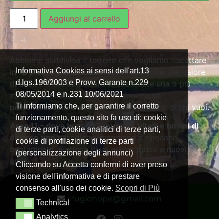
Aggiungi al carrello
Abbiamo suddiviso il terreno che vogliamo riscattare
Informativa Cookies ai sensi dell'art.13
in 12 aree, ognuna suddivisa in 1400 zolle del valore
d.lgs.196/2003 e Provv. Garante n.229
di di 20€. Puoi acquistare virtualmente una o più
08/05/2014 e n.231 10/06/2021
zolle e scaricare l’attestato di donazione
Ti informiamo che, per garantire il corretto
personalizzabile con il tuo nome o il nome di chi vuoi.
funzionamento, questo sito fa uso di: cookie
Ar
ea 11 – dove le nostre mucche, vitelli e bovini di
di terze parti, cookie analitici di terze parti,
diverso tipo
pascolano, mangiano e riposano
cookie di profilazione di terze parti
beatamente in attesa di un nuovo pasto e nuovi
(personalizzazione degli annunci)
amici.
Cliccando su Accetta confermi di aver preso
visione dell'informativa e di prestare
consenso all'uso dei cookie.
Scopri di Più
rifugiohope@gmail.com
Technical
Technical
Analytics
Analytics