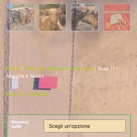
Home
/
Aree con zolle per donazione
/ Area 11 –
Mucche e Bovini
€
20,00
-
€
400,00
Numero
zolle